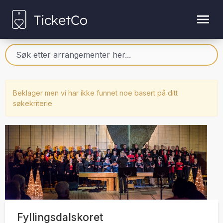
Beklager men vi har ikke funnet noe basert på ditt
søkekriterie
Fyllingsdalskoret